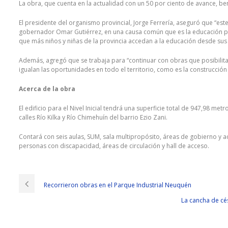
La obra, que cuenta en la actualidad con un 50 por ciento de avance, ben
El presidente del organismo provincial, Jorge Ferrería, aseguró que “est
gobernador Omar Gutiérrez, en una causa común que es la educación públ
que más niños y niñas de la provincia accedan a la educación desde sus
Además, agregó que se trabaja para “continuar con obras que posibilit
igualan las oportunidades en todo el territorio, como es la construcción 
Acerca de la obra
El edificio para el Nivel Inicial tendrá una superficie total de 947,98 m
calles Río Kilka y Río Chimehuín del barrio Ezio Zani.
Contará con seis aulas, SUM, sala multipropósito, áreas de gobierno y a
personas con discapacidad, áreas de circulación y hall de acceso.
Recorrieron obras en el Parque Industrial Neuquén
La cancha de cé