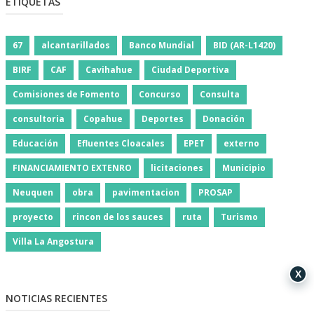
ETIQUETAS
67
alcantarillados
Banco Mundial
BID (AR-L1420)
BIRF
CAF
Cavihahue
Ciudad Deportiva
Comisiones de Fomento
Concurso
Consulta
consultoria
Copahue
Deportes
Donación
Educación
Efluentes Cloacales
EPET
externo
FINANCIAMIENTO EXTENRO
licitaciones
Municipio
Neuquen
obra
pavimentacion
PROSAP
proyecto
rincon de los sauces
ruta
Turismo
Villa La Angostura
X
NOTICIAS RECIENTES