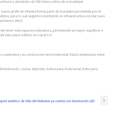
eficiará a alrededor de 300 niñas y niños de la localidad.
e nuevo jardín de infantes forma parte de la palabra prometida por el
ica, para lo cual seguimos invirtiendo en infraestructura escolar para
 primeros años”.
arán tener más espacios educativos, permitiendo un mayor equilibrio e
de este nuevo edificio en Cutral Co”.
etros cuadrados y su construcción será tradicional. Estará emplazado entre
dministración, cocina, depósito, baños para el personal, baño para
sped sintético de Villa del Nahueve ya cuenta con iluminación LED