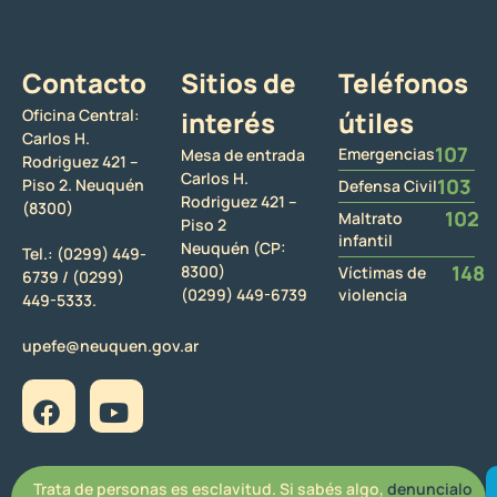
Contacto
Sitios de
Teléfonos
Oficina Central:
interés
útiles
Carlos H.
107
Emergencias
Mesa de entrada
Rodriguez 421 –
Carlos H.
103
Piso 2. Neuquén
Defensa Civil
Rodriguez 421 –
(8300)
102
Maltrato
Piso 2
infantil
Neuquén (CP:
Tel.:
(0299) 449-
148
8300)
Víctimas de
6739 /
(0299)
(0299) 449-6739
violencia
449-5333.
upefe@neuquen.gov.ar
Trata de personas es esclavitud. Si sabés algo,
denuncialo