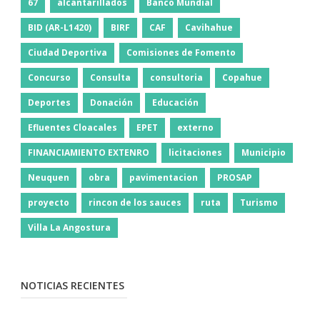
67
alcantarillados
Banco Mundial
BID (AR-L1420)
BIRF
CAF
Cavihahue
Ciudad Deportiva
Comisiones de Fomento
Concurso
Consulta
consultoria
Copahue
Deportes
Donación
Educación
Efluentes Cloacales
EPET
externo
FINANCIAMIENTO EXTENRO
licitaciones
Municipio
Neuquen
obra
pavimentacion
PROSAP
proyecto
rincon de los sauces
ruta
Turismo
Villa La Angostura
NOTICIAS RECIENTES