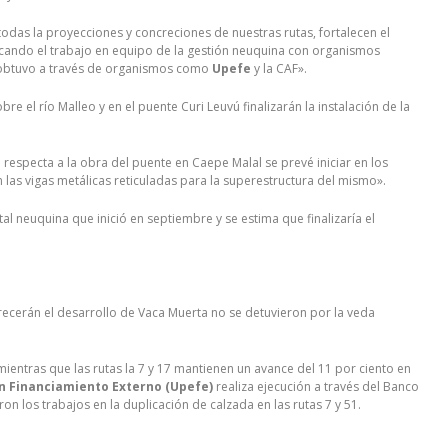
 todas la proyecciones y concreciones de nuestras rutas, fortalecen el
tacando el trabajo en equipo de la gestión neuquina con organismos
se obtuvo a través de organismos como
Upefe
y la CAF».
bre el río Malleo y en el puente Curi Leuvú finalizarán la instalación de la
e respecta a la obra del puente en Caepe Malal se prevé iniciar en los
 las vigas metálicas reticuladas para la superestructura del mismo».
ital neuquina que inició en septiembre y se estima que finalizaría el
orecerán el desarrollo de Vaca Muerta no se detuvieron por la veda
mientras que las rutas la 7 y 17 mantienen un avance del 11 por ciento en
on Financiamiento Externo (Upefe)
realiza ejecución a través del Banco
n los trabajos en la duplicación de calzada en las rutas 7 y 51.