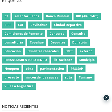
ETIQUETAS
67
alcantarillados
Banco Mundial
BID (AR-L1420)
BIRF
CAF
Cavihahue
Ciudad Deportiva
Comisiones de Fomento
Concurso
Consulta
consultoria
Copahue
Deportes
Donación
Educación
Efluentes Cloacales
EPET
externo
FINANCIAMIENTO EXTENRO
licitaciones
Municipio
Neuquen
obra
pavimentacion
PROSAP
proyecto
rincon de los sauces
ruta
Turismo
Villa La Angostura
X
NOTICIAS RECIENTES