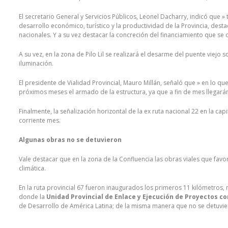
El secretario General y Servicios Públicos, Leonel Dacharry, indicó que »
desarrollo económico, turístico y la productividad de la Provincia, des
nacionales. Y a su vez destacar la concreción del financiamiento que 
A su vez, en la zona de Pilo Lil se realizará el desarme del puente viejo so
iluminación.
El presidente de Vialidad Provincial, Mauro Millán, señaló que » en lo qu
próximos meses el armado de la estructura, ya que a fin de mes llegarán
Finalmente, la señalización horizontal de la ex ruta nacional 22 en la cap
corriente mes.
Algunas obras no se detuvieron
Vale destacar que en la zona de la Confluencia las obras viales que fav
climática.
En la ruta provincial 67 fueron inaugurados los primeros 11 kilómetros, 
donde la
Unidad Provincial de Enlace y Ejecución de Proyectos c
de Desarrollo de América Latina; de la misma manera que no se detuviero