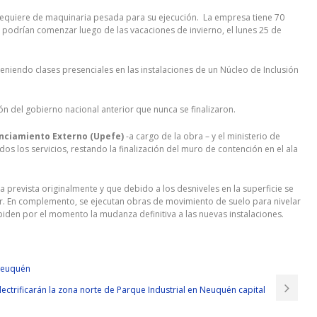
 requiere de maquinaria pesada para su ejecución. La empresa tiene 70
cio podrían comenzar luego de las vacaciones de invierno, el lunes 25 de
teniendo clases presenciales en las instalaciones de un Núcleo de Inclusión
ón del gobierno nacional anterior que nunca se finalizaron.
anciamiento Externo (Upefe)
-a cargo de la obra – y el ministerio de
s los servicios, restando la finalización del muro de contención en el ala
 prevista originalmente y que debido a los desniveles en la superficie se
lar. En complemento, se ejecutan obras de movimiento de suelo para nivelar
iden por el momento la mudanza definitiva a las nuevas instalaciones.
 Neuquén
lectrificarán la zona norte de Parque Industrial en Neuquén capital