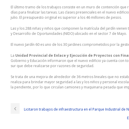
El último tramo de los trabajos consiste en un muro de contención que
días para finalizar las tareas. Las clases presenciales en el nuevo edifi
julio. El presupuesto original es superior a los 46 millones de pesos.
Las y los 288 niñas y niños que componen la matrícula del jardín vienen 
y Desarrollo de Oportunidades (NIDO) ubicado en el sector 7 de Mayo.
El nuevo Jardín 60 es uno de los 30 jardines comprometidos por la gesti
La
Unidad Provincial de Enlace y Ejecución de Proyectos con Fin
Gobierno y Educación informaron que el nuevo edificio ya cuenta con todo
sur que debe realizarse por razones de seguridad.
Se trata de una mejora de alrededor de 36 metros lineales que no estaba
realiza para brindar mayor seguridad a las y los niños y personal esco
la pendiente, por lo que circulan camiones y maquinaria pesada que imp
Licitaron trabajos de infraestructura en el Parque Industrial de
E