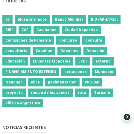
ETIQUETAS
67
alcantarillados
Banco Mundial
BID (AR-L1420)
BIRF
CAF
Cavihahue
Ciudad Deportiva
Comisiones de Fomento
Concurso
Consulta
consultoria
Copahue
Deportes
Donación
Educación
Efluentes Cloacales
EPET
externo
FINANCIAMIENTO EXTENRO
licitaciones
Municipio
Neuquen
obra
pavimentacion
PROSAP
proyecto
rincon de los sauces
ruta
Turismo
Villa La Angostura
X
NOTICIAS RECIENTES