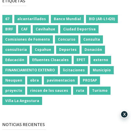
ETIQUETAS
67
alcantarillados
Banco Mundial
BID (AR-L1420)
BIRF
CAF
Cavihahue
Ciudad Deportiva
Comisiones de Fomento
Concurso
Consulta
consultoria
Copahue
Deportes
Donación
Educación
Efluentes Cloacales
EPET
externo
FINANCIAMIENTO EXTENRO
licitaciones
Municipio
Neuquen
obra
pavimentacion
PROSAP
proyecto
rincon de los sauces
ruta
Turismo
Villa La Angostura
X
NOTICIAS RECIENTES