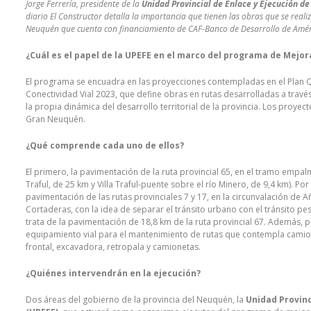
Jorge Ferrería, presidente de la
Unidad Provincial de Enlace y Ejecución d
diario El Constructor detalla la importancia que tienen las obras que se real
Neuquén que cuenta con financiamiento de CAF-Banco de Desarrollo de Amér
¿Cuál es el papel de la UPEFE en el marco del programa de Mejor
El programa se encuadra en las proyecciones contempladas en el Plan Qu
Conectividad Vial 2023, que define obras en rutas desarrolladas a través
la propia dinámica del desarrollo territorial de la provincia. Los proyectos
Gran Neuquén.
¿Qué comprende cada uno de ellos?
El primero, la pavimentación de la ruta provincial 65, en el tramo empal
Traful, de 25 km y Villa Traful-puente sobre el río Minero, de 9,4 km). P
pavimentación de las rutas provinciales 7 y 17, en la circunvalación de Añ
Cortaderas, con la idea de separar el tránsito urbano con el tránsito p
trata de la pavimentación de 18,8 km de la ruta provincial 67. Además,
equipamiento vial para el mantenimiento de rutas que contempla camion
frontal, excavadora, retropala y camionetas.
¿Quiénes intervendrán en la ejecución?
Dos áreas del gobierno de la provincia del Neuquén, la
Unidad Provinc