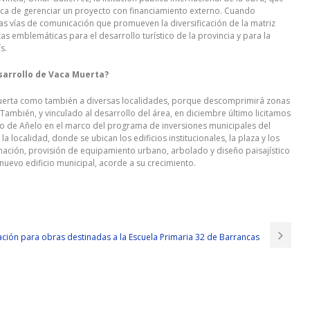
órica de gerenciar un proyecto con financiamiento externo. Cuando
stas vías de comunicación que promueven la diversificación de la matriz
s emblemáticas para el desarrollo turístico de la provincia y para la
ís.
esarrollo de Vaca Muerta?
 Muerta como también a diversas localidades, porque descomprimirá zonas
También, y vinculado al desarrollo del área, en diciembre último licitamos
o de Añelo en el marco del programa de inversiones municipales del
localidad, donde se ubican los edificios institucionales, la plaza y los
inación, provisión de equipamiento urbano, arbolado y diseño paisajístico
nuevo edificio municipal, acorde a su crecimiento.
citación para obras destinadas a la Escuela Primaria 32 de Barrancas