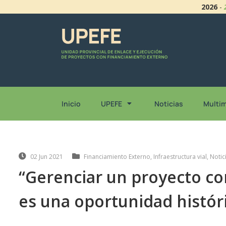
2026
-
Inicio
UPEFE
Noticias
Multi
02 Jun 2021
Financiamiento Externo
,
Infraestructura vial
,
Notic
“Gerenciar un proyecto co
es una oportunidad histór