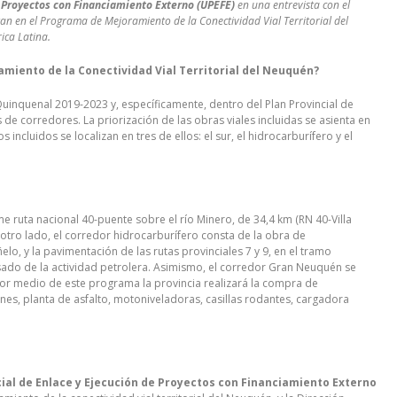
e Proyectos con Financiamiento Externo (UPEFE)
en una entrevista con el
izan en el Programa de Mejoramiento de la Conectividad Vial Territorial del
ica Latina.
amiento de la Conectividad Vial Territorial del Neuquén?
inquenal 2019-2023 y, específicamente, dentro del Plan Provincial de
 de corredores. La priorización de las obras viales incluidas se asienta en
 incluidos se localizan en tres de ellos: el sur, el hidrocarburífero y el
me ruta nacional 40-puente sobre el río Minero, de 34,4 km (RN 40-Villa
or otro lado, el corredor hidrocarburífero consta de la obra de
elo, y la pavimentación de las rutas provinciales 7 y 9, en el tramo
esado de la actividad petrolera. Asimismo, el corredor Gran Neuquén se
 por medio de este programa la provincia realizará la compra de
es, planta de asfalto, motoniveladoras, casillas rodantes, cargadora
ial de Enlace y Ejecución de Proyectos con Financiamiento Externo