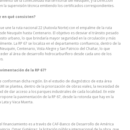
ento de la conectividad vial territorial del Neuquén, y la Dirección
n la supervisión técnica emitiendo los certificados correspondientes.
 y en qué consisten?
ue une la ruta nacional 22 (Autovía Norte) con el empalme de la ruta
 desde Neuquén hasta Centenario. El objetivo es desviar el tránsito pesado
ránsito urbano, lo que brindaría mayor seguridad en la circulación y más
lmente. La RP 67 se localiza en el departamento confluencia, dentro de la
, Neuquén, Centenario, Vista Alegre y San Patricio del Chañar, lo que
ceder al área de desarrollo hidrocarburífero desde cada uno de los
es.
avimentación de la RP 67?
e conforman dicha región. En el estudio de diagnóstico de esta área
 se plantea, dentro de la priorización de obras viales, la necesidad de
ad de dar acceso a los parques industriales de cada localidad. En este
propone la pavimentación de la RP 67, desde la rotonda que hay en la
a Lata y Vaca Muerta.
 el financiamiento es a través de CAF-Banco de Desarrollo de América
vincia, Omar Gutiérrez, la licitación pública internacional de la obra, que