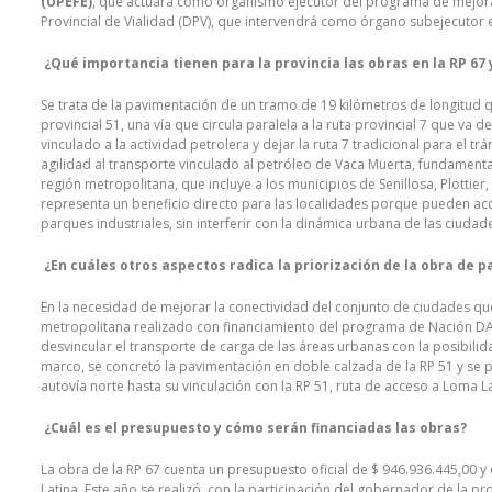
(UPEFE)
, que actuará como organismo ejecutor del programa de mejorami
Provincial de Vialidad (DPV), que intervendrá como órgano subejecutor e
¿Qué importancia tienen para la provincia las obras en la RP 67
Se trata de la pavimentación de un tramo de 19 kilómetros de longitud q
provincial 51, una vía que circula paralela a la ruta provincial 7 que va
vinculado a la actividad petrolera y dejar la ruta 7 tradicional para el t
agilidad al transporte vinculado al petróleo de Vaca Muerta, fundamenta
región metropolitana, que incluye a los municipios de Senillosa, Plottier
representa un beneficio directo para las localidades porque pueden ac
parques industriales, sin interferir con la dinámica urbana de las ciudad
¿En cuáles otros aspectos radica la priorización de la obra de p
En la necesidad de mejorar la conectividad del conjunto de ciudades qu
metropolitana realizado con financiamiento del programa de Nación DAMI
desvincular el transporte de carga de las áreas urbanas con la posibilid
marco, se concretó la pavimentación en doble calzada de la RP 51 y se 
autovía norte hasta su vinculación con la RP 51, ruta de acceso a Loma L
¿Cuál es el presupuesto y cómo serán financiadas las obras?
La obra de la RP 67 cuenta un presupuesto oficial de $ 946.936.445,00 y
Latina. Este año se realizó, con la participación del gobernador de la pro