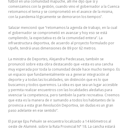
fútbol en una comunidad mapuche, allí me dijo que sí y
comenzamos con la gestión, cuando vino el gobernador a la Cuenca
retomamos el tema y se comprometió en el avance de la misma,
con la pandemia lógicamente se demoraron los tiempos”.
Salazar mencionó que “retomamos la agenda de trabajo, en la cual
el gobernador se comprometió en avanzar y hoy eso se está
cumpliendo, la expectativa es de la comunidad entera”. La
infraestructura deportiva, de acuerdo al proyecto formulado por
Upefe, tendrá unas dimensiones de 89 por 62 metros.
La ministra de Deportes, Alejandra Piedecasas, también se
pronunció sobre esta obra destacando que «esta es una cancha
muy esperada por toda la comunidad desde hace mucho tiempo. Es
un espacio que fundamentalmente va a generar integración al
deporte y a todas las localidades, sin distinción que es lo que
buscamos y todos queremos. La idea es que sea un lugar accesible
y permita realizar encuentros con las localidades aledañas para
vivenciar la competencia, pero también la parte recreativa. Creemos
que esta es la manera de ir sumando a todos los habitantes de la
provincia a esta gran Revolución Deportiva, sin dudas es un gran
paso adelante en ese sentido”.
El paraje Epu Pehuén se encuentra localizado a 14 kilómetros al
oeste de Aluminé, sobre la Ruta Provincial N° 18. La cancha estará