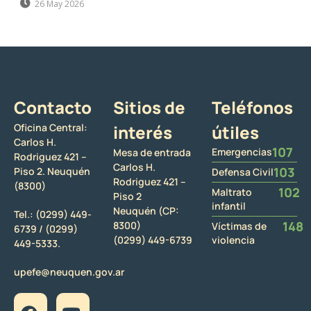
26 May 2026
Contacto
Sitios de
Teléfonos
Oficina Central:
interés
útiles
Carlos H.
107
Emergencias
Mesa de entrada
Rodriguez 421 –
Carlos H.
103
Piso 2. Neuquén
Defensa Civil
Rodriguez 421 –
(8300)
102
Maltrato
Piso 2
infantil
Neuquén (CP:
Tel.:
(0299) 449-
148
8300)
Víctimas de
6739 /
(0299)
(0299) 449-6739
violencia
449-5333.
upefe@neuquen.gov.ar