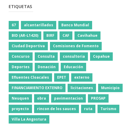
ETIQUETAS
67
alcantarillados
Banco Mundial
BID (AR-L1420)
BIRF
CAF
Cavihahue
Ciudad Deportiva
Comisiones de Fomento
Concurso
Consulta
consultoria
Copahue
Deportes
Donación
Educación
Efluentes Cloacales
EPET
externo
FINANCIAMIENTO EXTENRO
licitaciones
Municipio
Neuquen
obra
pavimentacion
PROSAP
proyecto
rincon de los sauces
ruta
Turismo
Villa La Angostura