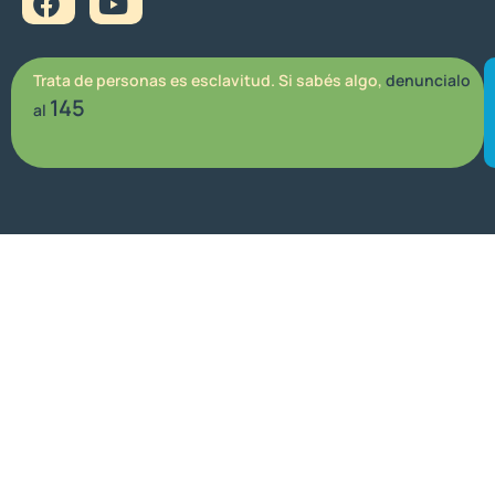
Trata de personas es esclavitud. Si sabés algo,
denuncialo
145
al