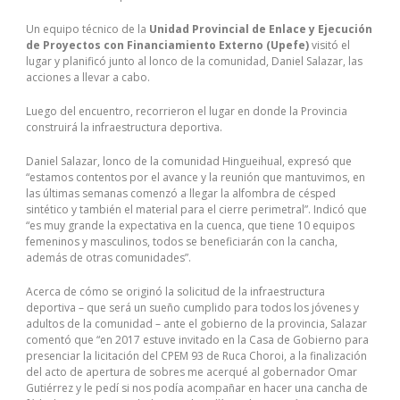
Un equipo técnico de la
Unidad Provincial de Enlace y Ejecución
de Proyectos con Financiamiento Externo (Upefe)
visitó el
lugar y planificó junto al lonco de la comunidad, Daniel Salazar, las
acciones a llevar a cabo.
Luego del encuentro, recorrieron el lugar en donde la Provincia
construirá la infraestructura deportiva.
Daniel Salazar, lonco de la comunidad Hingueihual, expresó que
“estamos contentos por el avance y la reunión que mantuvimos, en
las últimas semanas comenzó a llegar la alfombra de césped
sintético y también el material para el cierre perimetral”. Indicó que
“es muy grande la expectativa en la cuenca, que tiene 10 equipos
femeninos y masculinos, todos se beneficiarán con la cancha,
además de otras comunidades”.
Acerca de cómo se originó la solicitud de la infraestructura
deportiva – que será un sueño cumplido para todos los jóvenes y
adultos de la comunidad – ante el gobierno de la provincia, Salazar
comentó que “en 2017 estuve invitado en la Casa de Gobierno para
presenciar la licitación del CPEM 93 de Ruca Choroi, a la finalización
del acto de apertura de sobres me acerqué al gobernador Omar
Gutiérrez y le pedí si nos podía acompañar en hacer una cancha de