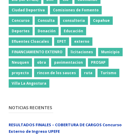
Ciudad Deportiva
Comisiones de Fomento
Concurso
Consulta
consultoria
Copahue
Deportes
Donación
Educación
Efluentes Cloacales
EPET
externo
FINANCIAMIENTO EXTENRO
licitaciones
Municipio
Neuquen
obra
pavimentacion
PROSAP
proyecto
rincon de los sauces
ruta
Turismo
Villa La Angostura
NOTICIAS RECIENTES
RESULTADOS FINALES – COBERTURA DE CARGOS Concurso
Externo de Ingreso UPEFE