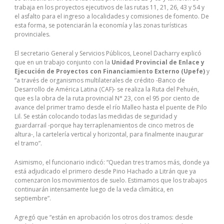
trabaja en los proyectos ejecutivos de las rutas 11, 21, 26, 43 y 54 y
el asfalto para el ingreso a localidades y comisiones de fomento. De
esta forma, se potenciarán la economía y las zonas turísticas
provinciales.
El secretario General y Servicios Públicos, Leonel Dacharry explicó
que en un trabajo conjunto con la
Unidad Provincial de Enlace y
Ejecución de Proyectos con Financiamiento Externo (Upefe)
y
“a través de organismos multilaterales de crédito -Banco de
Desarrollo de América Latina (CAF)- se realiza la Ruta del Pehuén,
que es la obra de la ruta provincial N° 23, con el 95 por ciento de
avance del primer tramo desde el río Malleo hasta el puente de Pilo
Lil. Se están colocando todas las medidas de seguridad y
guardarrail -porque hay terraplenamientos de cinco metros de
altura-, la cartelería vertical y horizontal, para finalmente inaugurar
el tramo”.
Asimismo, el funcionario indicó: “Quedan tres tramos más, donde ya
está adjudicado el primero desde Pino Hachado a Litrán que ya
comenzaron los movimientos de suelo. Estimamos que los trabajos
continuarán intensamente luego de la veda climática, en
septiembre”.
Agregó que “están en aprobación los otros dos tramos: desde