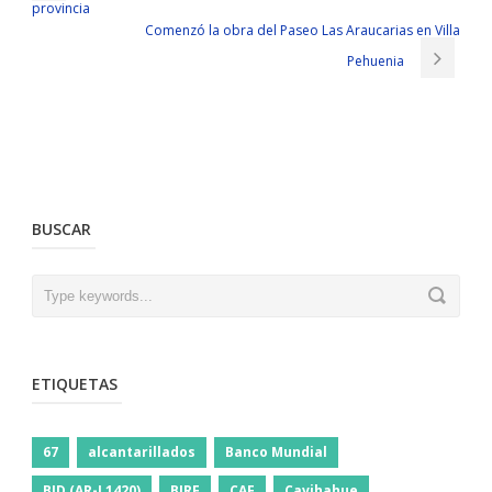
provincia
Comenzó la obra del Paseo Las Araucarias en Villa
Pehuenia
BUSCAR
ETIQUETAS
67
alcantarillados
Banco Mundial
BID (AR-L1420)
BIRF
CAF
Cavihahue