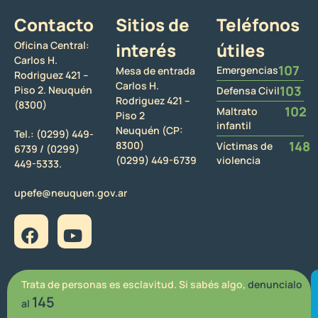
Contacto
Sitios de
Teléfonos
Oficina Central:
interés
útiles
Carlos H.
107
Emergencias
Mesa de entrada
Rodriguez 421 –
Carlos H.
103
Piso 2. Neuquén
Defensa Civil
Rodriguez 421 –
(8300)
102
Maltrato
Piso 2
infantil
Neuquén (CP:
Tel.:
(0299) 449-
148
8300)
Víctimas de
6739 /
(0299)
(0299) 449-6739
violencia
449-5333.
upefe@neuquen.gov.ar
Trata de personas es esclavitud. Si sabés algo,
denuncialo
145
al