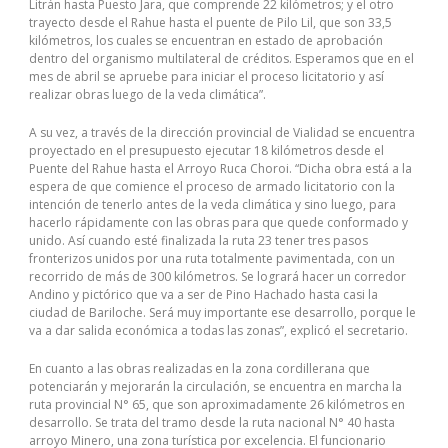
Litrán hasta Puesto Jara, que comprende 22 kilómetros; y el otro
trayecto desde el Rahue hasta el puente de Pilo Lil, que son 33,5
kilómetros, los cuales se encuentran en estado de aprobación
dentro del organismo multilateral de créditos. Esperamos que en el
mes de abril se apruebe para iniciar el proceso licitatorio y así
realizar obras luego de la veda climática”.
A su vez, a través de la dirección provincial de Vialidad se encuentra
proyectado en el presupuesto ejecutar 18 kilómetros desde el
Puente del Rahue hasta el Arroyo Ruca Choroi. “Dicha obra está a la
espera de que comience el proceso de armado licitatorio con la
intención de tenerlo antes de la veda climática y sino luego, para
hacerlo rápidamente con las obras para que quede conformado y
unido. Así cuando esté finalizada la ruta 23 tener tres pasos
fronterizos unidos por una ruta totalmente pavimentada, con un
recorrido de más de 300 kilómetros. Se logrará hacer un corredor
Andino y pictórico que va a ser de Pino Hachado hasta casi la
ciudad de Bariloche. Será muy importante ese desarrollo, porque le
va a dar salida económica a todas las zonas”, explicó el secretario.
En cuanto a las obras realizadas en la zona cordillerana que
potenciarán y mejorarán la circulación, se encuentra en marcha la
ruta provincial N° 65, que son aproximadamente 26 kilómetros en
desarrollo. Se trata del tramo desde la ruta nacional N° 40 hasta
arroyo Minero, una zona turística por excelencia. El funcionario