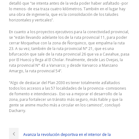
detalló que “se intenta antes de la veda poder haber asfaltado -por
lo menos- de esa traza cuatro kilómetros. También en el lugar hay
una obra de ingeniería, que es la consolidación de los taludes
horizontales y verticales”.
En cuanto a los proyectos ejecutivos para la conectividad provincial,
se “están llevando adelante los de la ruta provincial 11, para poder
cerrar Moquehue con la zona de Ñorquinco, que empalma la ruta
23. A su vez, también de la ruta provincial N° 21, que es una
bifurcación que sale de la ruta provincial 26 que va a Caviahue, pasa
por El Huecú y llega al El Cholar. Finalmente, desde Las Ovejas, la
ruta provincial N° 43 a Varvarco; y desde Varvarco a Manzano
Amargo, la ruta provincial 54”.
“Algo de destacar del Plan 2030 es tener totalmente asfaltados
todos los accesos a las 57 localidades de la provincia -comisiones
de fomento e intendencias-. Eso va a mejorar el desarrollo de la
zona, para fortalecer un tránsito más seguro, más fiable y que la
gente se anime mucho más a circular en los caminos”, concluyó
Dacharry.
Avanza la revolución deportiva en el interior de la