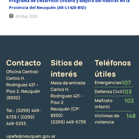
Programa de Desarrollo Urbano y Mejora del Hábitat en la
Provincia del Neuquén (AR-L1420-BID)
26 May 2026
Contacto
Sitios de
Teléfonos
Oficina Central:
interés
útiles
Carlos H.
107
Emergencias
Mesa de entrada
Rodriguez 421 –
Carlos H.
103
Piso 2. Neuquén
Defensa Civil
Rodriguez 421 –
(8300)
102
Maltrato
Piso 2
infantil
Neuquén (CP:
Tel.:
(0299) 449-
148
8300)
Víctimas de
6739 /
(0299)
(0299) 449-6739
violencia
449-5333.
upefe@neuquen.gov.ar