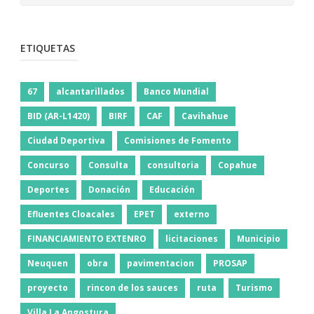
ETIQUETAS
67
alcantarillados
Banco Mundial
BID (AR-L1420)
BIRF
CAF
Cavihahue
Ciudad Deportiva
Comisiones de Fomento
Concurso
Consulta
consultoria
Copahue
Deportes
Donación
Educación
Efluentes Cloacales
EPET
externo
FINANCIAMIENTO EXTENRO
licitaciones
Municipio
Neuquen
obra
pavimentacion
PROSAP
proyecto
rincon de los sauces
ruta
Turismo
Villa La Angostura