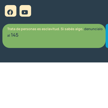
Trata de personas es esclavitud. Si sabés algo,
denuncialo
145
al