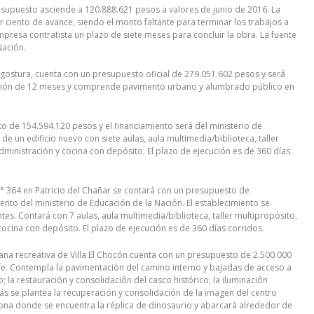
resupuesto asciende a 120.888.621 pesos a valores de junio de 2016. La
r ciento de avance, siendo el monto faltante para terminar los trabajos a
resa contratista un plazo de siete meses para concluir la obra. La fuente
Nación.
Angostura, cuenta con un presupuesto oficial de 279.051.602 pesos y será
cución de 12 meses y comprende pavimento urbano y alumbrado público en
o de 154.594.120 pesos y el financiamiento será del ministerio de
de un edificio nuevo con siete aulas, aula multimedia/biblioteca, taller
ministración y cocina con depósito. El plazo de ejecución es de 360 días
 N° 364 en Patricio del Chañar se contará con un presupuesto de
to del ministerio de Educación de la Nación. El establecimiento se
tes. Contará con 7 aulas, aula multimedia/biblioteca, taller multipropósito,
ocina con depósito. El plazo de ejecución es de 360 días corridos.
ana recreativa de Villa El Chocón cuenta con un presupuesto de 2.500.000
efe. Contempla la pavimentación del camino interno y bajadas de acceso a
 la restauración y consolidación del casco histórico; la iluminación
ás se plantea la recuperación y consolidación de la imagen del centro
 zona donde se encuentra la réplica de dinosaurio y abarcará alrededor de