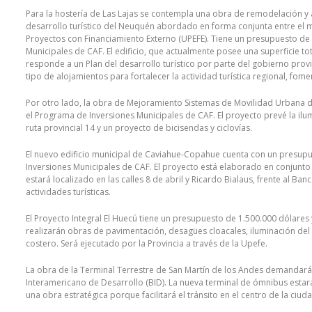
Para la hostería de Las Lajas se contempla una obra de remodelación y 
desarrollo turístico del Neuquén abordado en forma conjunta entre el mi
Proyectos con Financiamiento Externo (UPEFE). Tiene un presupuesto de 
Municipales de CAF. El edificio, que actualmente posee una superficie t
responde a un Plan del desarrollo turístico por parte del gobierno prov
tipo de alojamientos para fortalecer la actividad turística regional, fo
Por otro lado, la obra de Mejoramiento Sistemas de Movilidad Urbana d
el Programa de Inversiones Municipales de CAF. El proyecto prevé la ilu
ruta provincial 14 y un proyecto de bicisendas y ciclovías.
El nuevo edificio municipal de Caviahue-Copahue cuenta con un presupu
Inversiones Municipales de CAF. El proyecto está elaborado en conjunto en
estará localizado en las calles 8 de abril y Ricardo Bialaus, frente al B
actividades turísticas.
El Proyecto Integral El Huecú tiene un presupuesto de 1.500.000 dólares
realizarán obras de pavimentación, desagües cloacales, iluminación del
costero. Será ejecutado por la Provincia a través de la Upefe.
La obra de la Terminal Terrestre de San Martín de los Andes demandará
Interamericano de Desarrollo (BID). La nueva terminal de ómnibus estará 
una obra estratégica porque facilitará el tránsito en el centro de la ciu