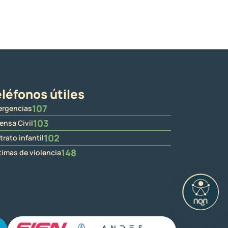
léfonos útiles
107
rgencias
103
ensa Civil
102
trato infantil
148
timas de violencia