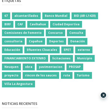
ETIQUETAS
67
alcantarillados
Banco Mundial
BID (AR-L1420)
BIRF
CAF
Cavihahue
Ciudad Deportiva
Comisiones de Fomento
Concurso
Consulta
consultoria
Copahue
Deportes
Donación
Educación
Efluentes Cloacales
EPET
externo
FINANCIAMIENTO EXTENRO
licitaciones
Municipio
Neuquen
obra
pavimentacion
PROSAP
proyecto
rincon de los sauces
ruta
Turismo
Villa La Angostura
X
NOTICIAS RECIENTES