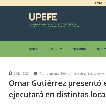
2026
-
Inicio
UPEFE
Noticias
Multi
30 Jun 2021
Financiamiento Externo
,
Infraestructura de servici
Omar Gutiérrez presentó e
ejecutará en distintas loca