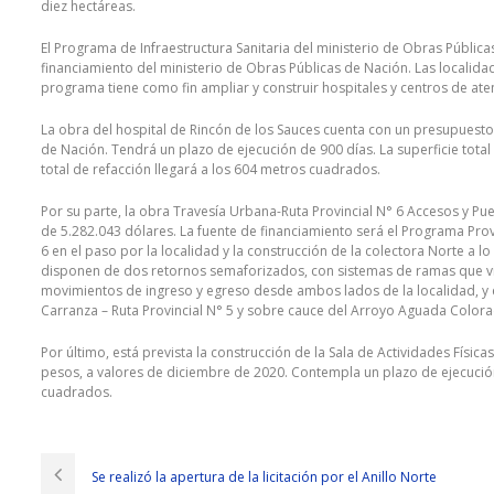
diez hectáreas.
El Programa de Infraestructura Sanitaria del ministerio de Obras Públi
financiamiento del ministerio de Obras Públicas de Nación. Las localida
programa tiene como fin ampliar y construir hospitales y centros de aten
La obra del hospital de Rincón de los Sauces cuenta con un presupuesto
de Nación. Tendrá un plazo de ejecución de 900 días. La superficie tota
total de refacción llegará a los 604 metros cuadrados.
Por su parte, la obra Travesía Urbana-Ruta Provincial N° 6 Accesos y Pu
de 5.282.043 dólares. La fuente de financiamiento será el Programa Provin
6 en el paso por la localidad y la construcción de la colectora Norte a lo
disponen de dos retornos semaforizados, con sistemas de ramas que vinc
movimientos de ingreso y egreso desde ambos lados de la localidad, y e
Carranza – Ruta Provincial N° 5 y sobre cauce del Arroyo Aguada Colorad
Por último, está prevista la construcción de la Sala de Actividades Físic
pesos, a valores de diciembre de 2020. Contempla un plazo de ejecución
cuadrados.
Se realizó la apertura de la licitación por el Anillo Norte