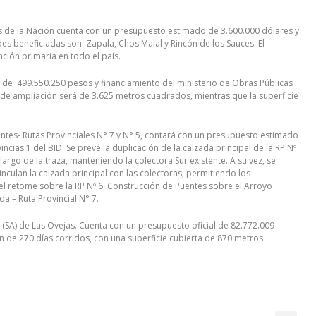
cas de la Nación cuenta con un presupuesto estimado de 3.600.000 dólares y
des beneficiadas son Zapala, Chos Malal y Rincón de los Sauces. El
ción primaria en todo el país.
 de 499.550.250 pesos y financiamiento del ministerio de Obras Públicas
l de ampliación será de 3.625 metros cuadrados, mientras que la superficie
entes- Rutas Provinciales N° 7 y N° 5, contará con un presupuesto estimado
cias 1 del BID. Se prevé la duplicación de la calzada principal de la RP Nº
 largo de la traza, manteniendo la colectora Sur existente. A su vez, se
ulan la calzada principal con las colectoras, permitiendo los
l retome sobre la RP Nº 6. Construcción de Puentes sobre el Arroyo
a – Ruta Provincial N° 7.
as (SA) de Las Ovejas. Cuenta con un presupuesto oficial de 82.772.009
 de 270 días corridos, con una superficie cubierta de 870 metros