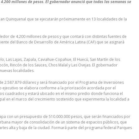
e 4.200 millones de pesos. El gobernador anunció que todas las semanas se
Plan Quinquenal que se ejecutarán próximamente en 13 localidades de la
edor de 4.200 millones de pesos y que contará con distintas fuentes de
iente del Banco de Desarrollo de América Latina (CAF) que se asignará
o, Las Lajas, Zapala, Caviahue-Copahue, El Huecú, San Martín de los
Chocón, Rincón de los Sauces, Chos Malal y Las Ovejas. El gobernador
nuevas localidades.
de 2.587.879 dólares y será financiado por el Programa de Inversiones
o ejecutivo se elabora conforme a la priorización acordada por el
etros cuadrados y estará ubicado en el mismo predio donde funciona el
cipal en el marco del crecimiento sostenido que experimenta la localidad a
etapa con un presupuesto de 510.000.000 pesos, que serán financiados por
urbana mayor de consolidación de un sistema de espacios públicos, que
partes alta y baja de la ciudad. Formará parte del programa federal Parques