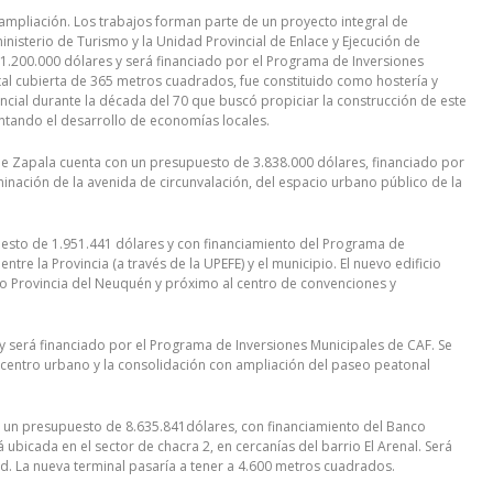
ampliación. Los trabajos forman parte de un proyecto integral de
nisterio de Turismo y la Unidad Provincial de Enlace y Ejecución de
1.200.000 dólares y será financiado por el Programa de Inversiones
otal cubierta de 365 metros cuadrados, fue constituido como hostería y
incial durante la década del 70 que buscó propiciar la construcción de este
mentando el desarrollo de economías locales.
e Zapala cuenta con un presupuesto de 3.838.000 dólares, financiado por
minación de la avenida de circunvalación, del espacio urbano público de la
esto de 1.951.441 dólares y con financiamiento del Programa de
tre la Provincia (a través de la UPEFE) y el municipio. El nuevo edificio
anco Provincia del Neuquén y próximo al centro de convenciones y
 y será financiado por el Programa de Inversiones Municipales de CAF. Se
 centro urbano y la consolidación con ampliación del paseo peatonal
 un presupuesto de 8.635.841dólares, con financiamiento del Banco
ubicada en el sector de chacra 2, en cercanías del barrio El Arenal. Será
dad. La nueva terminal pasaría a tener a 4.600 metros cuadrados.