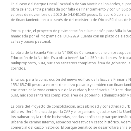
En el caso del Parque Lineal Pocahullo de San Martín de los Andes, el p
obra se encuentra paralizada por falta de financiamiento y con un 86 po
valores de noviembre de 2020 de 54.343.535 pesos. Se acordó con la emp
de financiamiento será a través de del ministerio de Obras Públicas de 
Por su parte, el proyecto de pavimentación e iluminación para Villa la 
financiada por el Programa del BID-2929. Cuenta con un plazo de eje
calles y paseo peatonal.
La obra de la Escuela Primaria N° 360 de Centenario tiene un presupuest
Educación de la Nación. Esta obra beneficiará a 350 estudiantes. Se trata 
multipropósito, SUM, núcleos sanitarios completos, área de gobierno, ad
corridos.
En tanto, para la construcción del nuevo edificio de la Escuela Primaria
155.185.748 pesos a valores de marzo pasado y también con financiamien
encuentra en la zona centro sur de la ciudad y beneficiará a 350 estudian
SUM, núcleos sanitarios completos, área de gobierno, administración y c
La obra del Proyecto de consolidación, accesibilidad y conectividad urb
dólares. Será financiado por la CAF y el organismo ejecutor será la Up
los balnearios; la red de bicisendas, sendas aeróbicas y parque temático;
urbana de camino interno, espacios recreativos y casco histórico. Adem
comercial del casco histórico. El parque temático se desarrollará en la