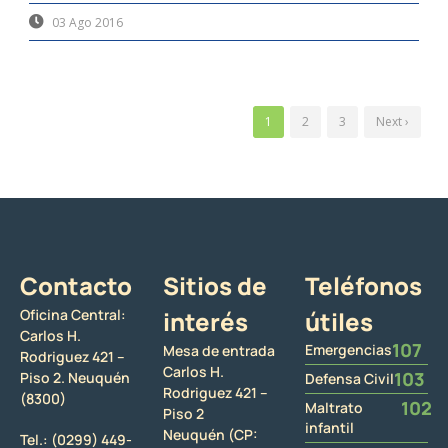
03 Ago 2016
1
2
3
Next ›
Contacto
Sitios de
Teléfonos
Oficina Central:
interés
útiles
Carlos H.
107
Emergencias
Mesa de entrada
Rodriguez 421 –
Carlos H.
103
Piso 2. Neuquén
Defensa Civil
Rodriguez 421 –
(8300)
102
Maltrato
Piso 2
infantil
Neuquén (CP:
Tel.:
(0299) 449-