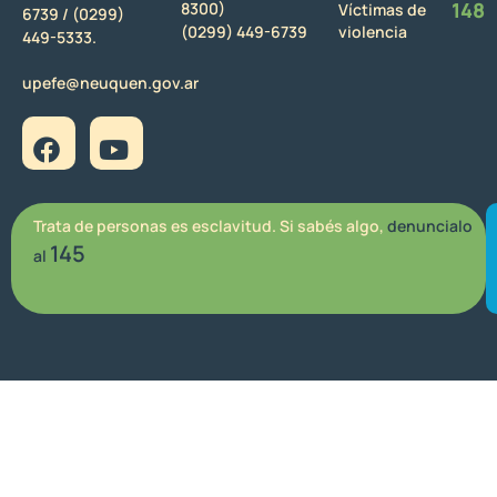
148
8300)
Víctimas de
6739 /
(0299)
(0299) 449-6739
violencia
449-5333.
upefe@neuquen.gov.ar
Trata de personas es esclavitud. Si sabés algo,
denuncialo
145
al