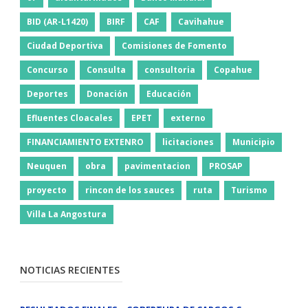
BID (AR-L1420)
BIRF
CAF
Cavihahue
Ciudad Deportiva
Comisiones de Fomento
Concurso
Consulta
consultoria
Copahue
Deportes
Donación
Educación
Efluentes Cloacales
EPET
externo
FINANCIAMIENTO EXTENRO
licitaciones
Municipio
Neuquen
obra
pavimentacion
PROSAP
proyecto
rincon de los sauces
ruta
Turismo
Villa La Angostura
NOTICIAS RECIENTES