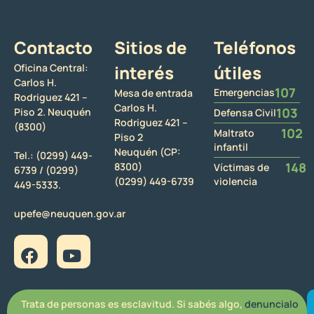
Contacto
Sitios de
Teléfonos
Oficina Central:
interés
útiles
Carlos H.
107
Emergencias
Mesa de entrada
Rodriguez 421 –
Carlos H.
103
Piso 2. Neuquén
Defensa Civil
Rodriguez 421 –
(8300)
102
Maltrato
Piso 2
infantil
Neuquén (CP:
Tel.:
(0299) 449-
148
8300)
Víctimas de
6739 /
(0299)
(0299) 449-6739
violencia
449-5333.
upefe@neuquen.gov.ar
Trata de personas es esclavitud. Si sabés algo,
denuncialo