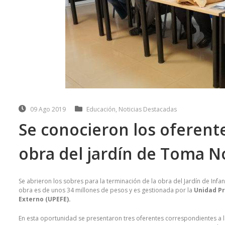
09 Ago 2019
Educación
,
Noticias Destacadas
Se conocieron los oferente
obra del jardín de Toma N
Se abrieron los sobres para la terminación de la obra del Jardín de Infa
obra es de unos 34 millones de pesos y es gestionada por la
Unidad Pr
Externo (UPEFE).
En esta oportunidad se presentaron tres oferentes correspondientes a