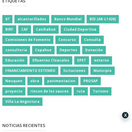
ETIQUETAS
67
alcantarillados
Banco Mundial
BID (AR-L1420)
BIRF
CAF
Cavihahue
Ciudad Deportiva
Comisiones de Fomento
Concurso
Consulta
consultoria
Copahue
Deportes
Donación
Educación
Efluentes Cloacales
EPET
externo
FINANCIAMIENTO EXTENRO
licitaciones
Municipio
Neuquen
obra
pavimentacion
PROSAP
proyecto
rincon de los sauces
ruta
Turismo
Villa La Angostura
X
NOTICIAS RECIENTES