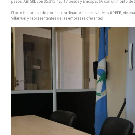
pesos, ABI SRL con 35.315.485,17 pesos y Emcopat SA con un monto de 
El acto fue presidido por la coordinadora ejecutiva de la
UPEFE
, Vivian
Villarruel y representantes de las empresas oferentes.