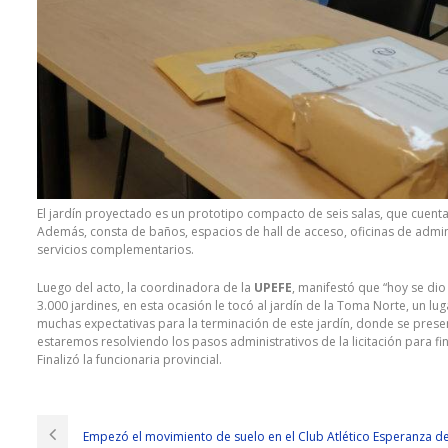
El jardín proyectado es un prototipo compacto de seis salas, que cuen
Además, consta de baños, espacios de hall de acceso, oficinas de admini
servicios complementarios.
Luego del acto, la coordinadora de la
UPEFE
, manifestó que “hoy se dio
3.000 jardines, en esta ocasión le tocó al jardín de la Toma Norte, un 
muchas expectativas para la terminación de este jardín, donde se prese
estaremos resolviendo los pasos administrativos de la licitación para f
Finalizó la funcionaria provincial.
Empezó el movimiento de suelo en el Club Atlético Esperanza de