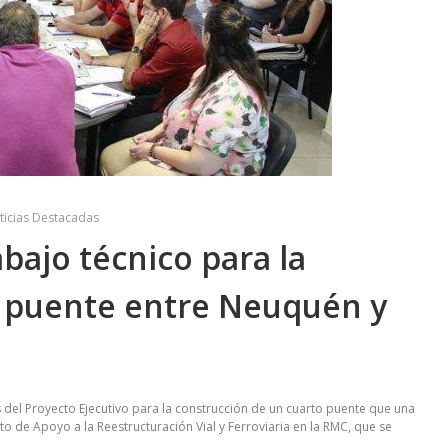
ticias Destacadas
abajo técnico para la
o puente entre Neuquén y
 del Proyecto Ejecutivo para la construcción de un cuarto puente que una
to de Apoyo a la Reestructuración Vial y Ferroviaria en la RMC, que se