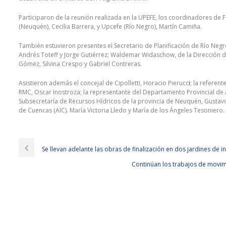
Participaron de la reunión realizada en la UPEFE, los coordinadores de
(Neuquén), Cecilia Barrera, y Upcefe (Río Negro), Martín Camiña.
También estuvieron presentes el Secretario de Planificación de Río Negro
Andrés Toteff y Jorge Gutiérrez; Waldemar Widaschow, de la Dirección de
Gómez, Silvina Crespo y Gabriel Contreras.
Asistieron además el concejal de Cipolletti, Horacio Pierucc
i
; la referen
RMC, Oscar Inostroza; la representante del Departamento Provincial de 
Subsecretaría de Recursos Hídricos de la provincia de Neuquén, Gustavo B
de Cuencas (AIC). María Victoria Lledo y María de los Ángeles Tesoniero.
Se llevan adelante las obras de finalización en dos jardines de in
Continúan los trabajos de movimi