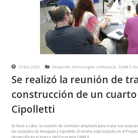
29 Ene 2020
Desarrollo micrroregión confluencia - DAMI II
,
No
Se realizó la reunión de tr
construcción de un cuart
Cipolletti
Se llevó a cabo la reunión de comisión ampliada para tratar los avances
las ciudades de Neuquén y Cipolletti. El mismo está incluido en el Proyec
desarrolla en el marco del Programa DAMI II.