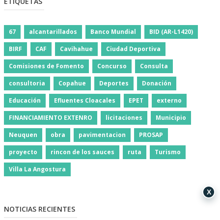
ETIQUETAS
67
alcantarillados
Banco Mundial
BID (AR-L1420)
BIRF
CAF
Cavihahue
Ciudad Deportiva
Comisiones de Fomento
Concurso
Consulta
consultoria
Copahue
Deportes
Donación
Educación
Efluentes Cloacales
EPET
externo
FINANCIAMIENTO EXTENRO
licitaciones
Municipio
Neuquen
obra
pavimentacion
PROSAP
proyecto
rincon de los sauces
ruta
Turismo
Villa La Angostura
X
NOTICIAS RECIENTES