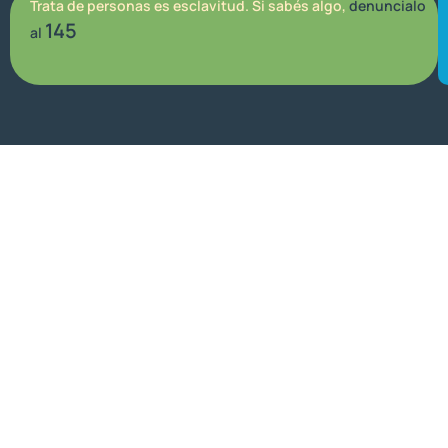
Trata de personas es esclavitud. Si sabés algo,
denuncialo
145
al