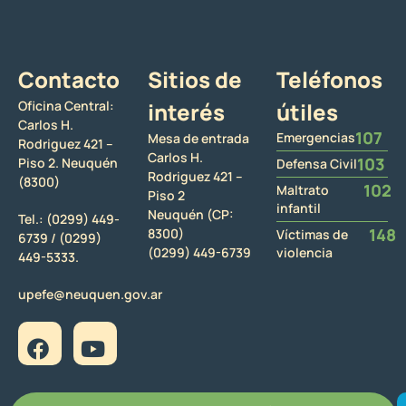
Contacto
Sitios de
Teléfonos
Oficina Central:
interés
útiles
Carlos H.
107
Emergencias
Mesa de entrada
Rodriguez 421 –
Carlos H.
103
Piso 2. Neuquén
Defensa Civil
Rodriguez 421 –
(8300)
102
Maltrato
Piso 2
infantil
Neuquén (CP:
Tel.:
(0299) 449-
148
8300)
Víctimas de
6739 /
(0299)
(0299) 449-6739
violencia
449-5333.
upefe@neuquen.gov.ar