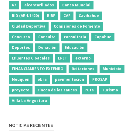
67
alcantarillados
Banco Mundial
BID (AR-L1420)
BIRF
CAF
Cavihahue
Ciudad Deportiva
Comisiones de Fomento
Concurso
Consulta
consultoria
Copahue
Deportes
Donación
Educación
Efluentes Cloacales
EPET
externo
FINANCIAMIENTO EXTENRO
licitaciones
Municipio
Neuquen
obra
pavimentacion
PROSAP
proyecto
rincon de los sauces
ruta
Turismo
Villa La Angostura
NOTICIAS RECIENTES