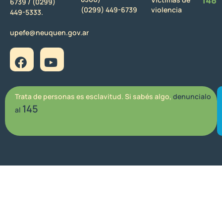
6739 /
(0299)
(0299) 449-6739
violencia
449-5333.
upefe@neuquen.gov.ar
Trata de personas es esclavitud. Si sabés algo,
denuncialo
145
al