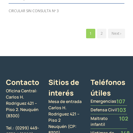
CIRCULAR SIN CONSULTA Nº 3
1
2
Next ›
Contacto
Sitios de
Teléfonos
Oficina Central:
interés
útiles
Carlos H.
107
Emergencias
Mesa de entrada
Rodriguez 421 –
Carlos H.
103
Piso 2. Neuquén
Defensa Civil
Rodriguez 421 –
(8300)
102
Maltrato
Piso 2
infantil
Neuquén (CP:
Tel.:
(0299) 449-
148
8300)
Víctimas de