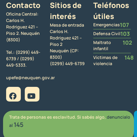
Contacto
Sitios de
Teléfonos
Oficina Central:
interés
útiles
Carlos H.
107
Emergencias
Mesa de entrada
Rodriguez 421 –
Carlos H.
103
Piso 2. Neuquén
Defensa Civil
Rodriguez 421 –
(8300)
102
Maltrato
Piso 2
infantil
Neuquén (CP:
Tel.:
(0299) 449-
148
8300)
Víctimas de
6739 /
(0299)
(0299) 449-6739
violencia
449-5333.
upefe@neuquen.gov.ar
Trata de personas es esclavitud. Si sabés algo,
denuncialo
145
al