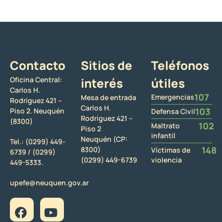
Contacto
Sitios de
Teléfonos
Oficina Central:
interés
útiles
Carlos H.
107
Emergencias
Mesa de entrada
Rodriguez 421 –
Carlos H.
103
Piso 2. Neuquén
Defensa Civil
Rodriguez 421 –
(8300)
102
Maltrato
Piso 2
infantil
Neuquén (CP:
Tel.:
(0299) 449-
148
8300)
Víctimas de
6739 /
(0299)
(0299) 449-6739
violencia
449-5333.
upefe@neuquen.gov.ar