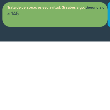
Trata de personas es esclavitud. Si sabés algo,
denuncialo
145
al