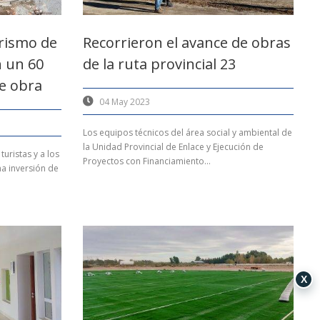
urismo de
Recorrieron el avance de obras
 un 60
de la ruta provincial 23
e obra
04 May 2023
Los equipos técnicos del área social y ambiental de
la Unidad Provincial de Enlace y Ejecución de
turistas y a los
Proyectos con Financiamiento...
na inversión de
X