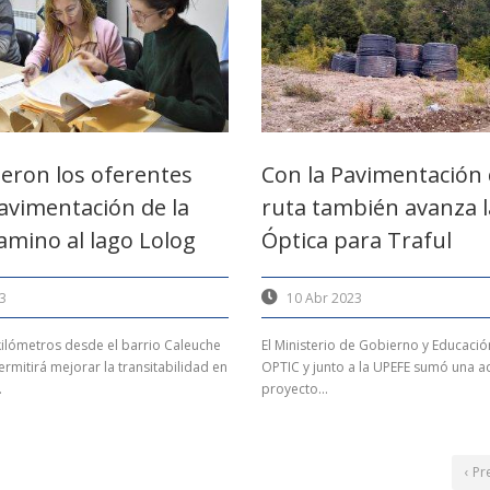
ieron los oferentes
Con la Pavimentación 
pavimentación de la
ruta también avanza l
amino al lago Lolog
Óptica para Traful
3
10 Abr 2023
 kilómetros desde el barrio Caleuche
El Ministerio de Gobierno y Educació
Permitirá mejorar la transitabilidad en
OPTIC y junto a la UPEFE sumó una a
.
proyecto...
‹ Pr