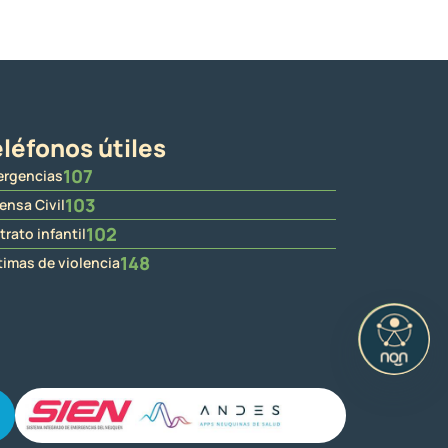
léfonos útiles
107
rgencias
103
ensa Civil
102
trato infantil
148
timas de violencia