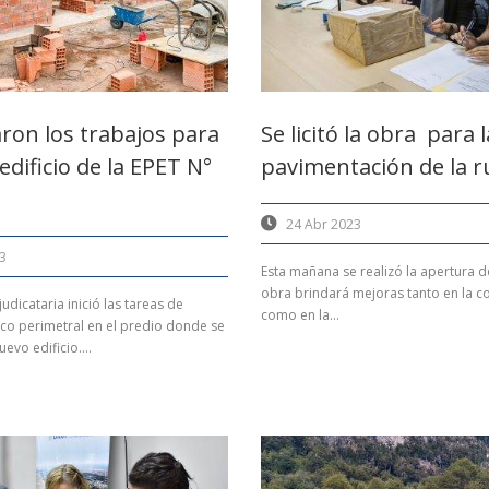
on los trabajos para
Se licitó la obra para l
edificio de la EPET N°
pavimentación de la r
24 Abr 2023
3
Esta mañana se realizó la apertura d
obra brindará mejoras tanto en la co
dicataria inició las tareas de
como en la...
rco perimetral en el predio donde se
evo edificio....