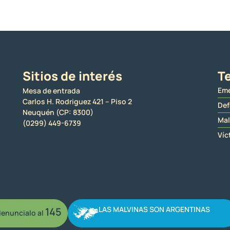
Sitios de interés
Te
Eme
Mesa de entrada
Carlos H. Rodriguez 421 – Piso 2
Def
Neuquén (CP: 8300)
Mal
(0299) 449-6739
Víc
LAS MALVINAS SON ARGENTINAS
145
enuncialo al