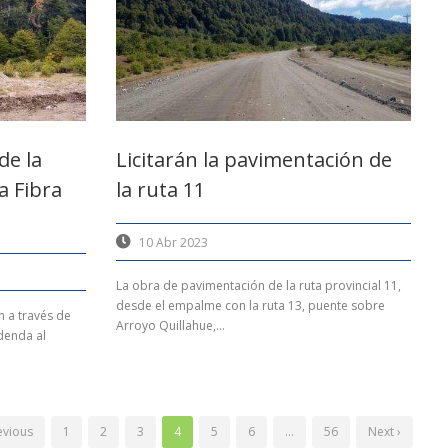
de la
Licitarán la pavimentación de
a Fibra
la ruta 11
10 Abr 2023
La obra de pavimentación de la ruta provincial 11,
desde el empalme con la ruta 13, puente sobre
n a través de
Arroyo Quillahue,...
denda al
evious
1
2
3
4
5
6
…
56
Next ›