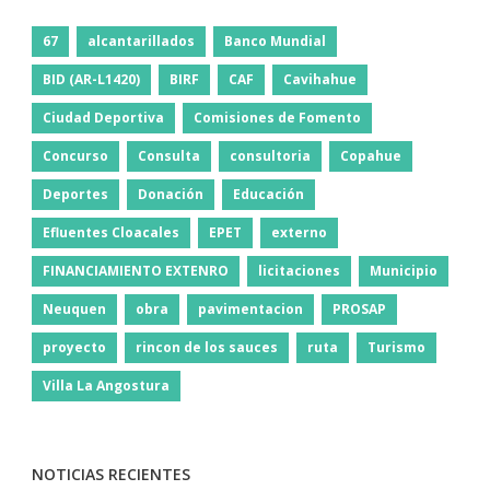
67
alcantarillados
Banco Mundial
BID (AR-L1420)
BIRF
CAF
Cavihahue
Ciudad Deportiva
Comisiones de Fomento
Concurso
Consulta
consultoria
Copahue
Deportes
Donación
Educación
Efluentes Cloacales
EPET
externo
FINANCIAMIENTO EXTENRO
licitaciones
Municipio
Neuquen
obra
pavimentacion
PROSAP
proyecto
rincon de los sauces
ruta
Turismo
Villa La Angostura
NOTICIAS RECIENTES