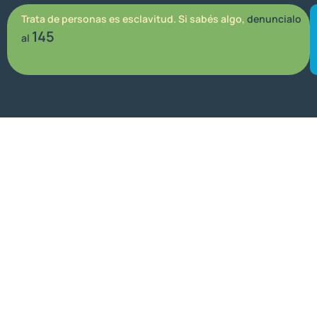
Trata de personas es esclavitud. Si sabés algo,
denuncialo
145
al