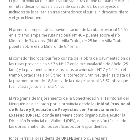
El plan provincial de conectividad vial 2023 define un plan de obras
en rutas desarrolladas a través de corredores. Los proyectos
incluidos se localizan en tres corredores: el sur, el hidrocarburífero
y el gran Neuquén.
El primero comprende la pavimentación de la ruta provincial N° 65
en el tramo empalme ruta nacional N° 40 – puente sobre el río
Minero, de 34,4 kms. (RN 40 – Villa Traful, de 25 kms. y Villa Traful –
puente sobre el río Minero, de 9,4 kms.).
El corredor hidrocarburífero consta de la obra de pavimentación de
las rutas provinciales N° 7 y N° 17 en la circunvalación de Añelo (25
kms.) y la pavimentación de las rutas provinciales N° 7 y N° 9 en el
tramo Cortaderas. Por último, el corredor Gran Neuquén se trata de
la pavimentación de 18,8 kms. de la ruta provincial N° 67, obra que
fue licitada junto a la ruta N° 65.
El Programa de Mejoramiento de la Conectividad Vial Territorial del
Neuquén es ejecutado por la provincia desde la
Unidad Provincial
de Enlace y Ejecución de Proyectos con Financiamiento
Externo (UPEFE)
, donde interviene como órgano sub-ejecutor la
Dirección Provincial de Vialidad (DPV), en la supervisión técnica de
las obras, emitiendo los certificados correspondientes.
Jorge Ferrería, presidente de
UPEFE
señaló que “es una