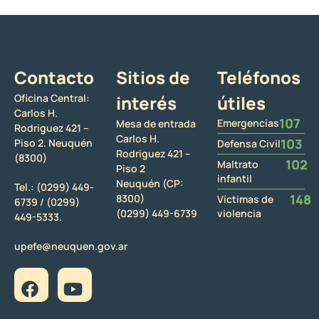
Contacto
Sitios de
Teléfonos
Oficina Central:
interés
útiles
Carlos H.
107
Emergencias
Mesa de entrada
Rodriguez 421 –
Carlos H.
103
Piso 2. Neuquén
Defensa Civil
Rodriguez 421 –
(8300)
102
Maltrato
Piso 2
infantil
Neuquén (CP:
Tel.:
(0299) 449-
148
8300)
Víctimas de
6739 /
(0299)
(0299) 449-6739
violencia
449-5333.
upefe@neuquen.gov.ar