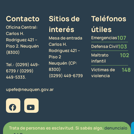
Contacto
Sitios de
Teléfonos
Oficina Central:
interés
útiles
Carlos H.
107
Emergencias
Mesa de entrada
Rodriguez 421 –
Carlos H.
103
Piso 2. Neuquén
Defensa Civil
Rodriguez 421 –
(8300)
102
Maltrato
Piso 2
infantil
Neuquén (CP:
Tel.:
(0299) 449-
148
8300)
Víctimas de
6739 /
(0299)
(0299) 449-6739
violencia
449-5333.
upefe@neuquen.gov.ar
Trata de personas es esclavitud. Si sabés algo,
denuncialo