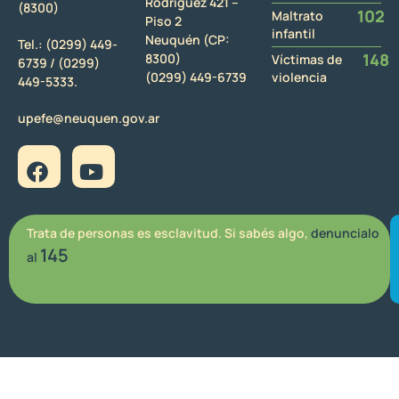
Rodriguez 421 –
(8300)
102
Maltrato
Piso 2
infantil
Neuquén (CP:
Tel.:
(0299) 449-
148
8300)
Víctimas de
6739 /
(0299)
(0299) 449-6739
violencia
449-5333.
upefe@neuquen.gov.ar
Trata de personas es esclavitud. Si sabés algo,
denuncialo
145
al