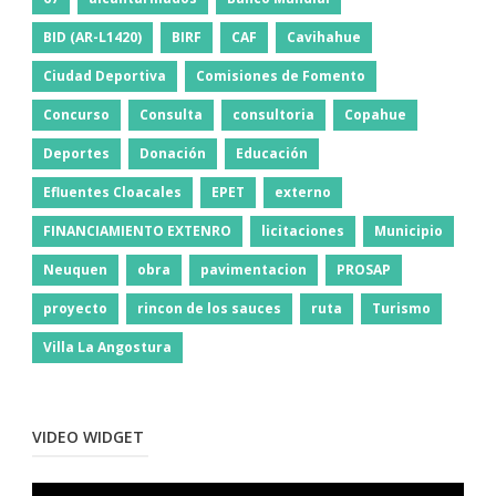
BID (AR-L1420)
BIRF
CAF
Cavihahue
Ciudad Deportiva
Comisiones de Fomento
Concurso
Consulta
consultoria
Copahue
Deportes
Donación
Educación
Efluentes Cloacales
EPET
externo
FINANCIAMIENTO EXTENRO
licitaciones
Municipio
Neuquen
obra
pavimentacion
PROSAP
proyecto
rincon de los sauces
ruta
Turismo
Villa La Angostura
VIDEO WIDGET