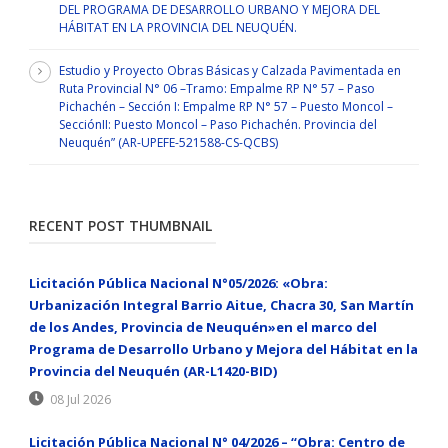
DEL PROGRAMA DE DESARROLLO URBANO Y MEJORA DEL
HÁBITAT EN LA PROVINCIA DEL NEUQUÉN.
Estudio y Proyecto Obras Básicas y Calzada Pavimentada en
Ruta Provincial N° 06 –Tramo: Empalme RP N° 57 – Paso
Pichachén – Sección I: Empalme RP N° 57 – Puesto Moncol –
SecciónII: Puesto Moncol – Paso Pichachén. Provincia del
Neuquén” (AR-UPEFE-521588-CS-QCBS)
RECENT POST THUMBNAIL
Licitación Pública Nacional N°05/2026: «Obra:
Urbanización Integral Barrio Aitue, Chacra 30, San Martín
de los Andes, Provincia de Neuquén»en el marco del
Programa de Desarrollo Urbano y Mejora del Hábitat en la
Provincia del Neuquén (AR-L1420-BID)
08 Jul 2026
Licitación Pública Nacional N° 04/2026 – “Obra: Centro de