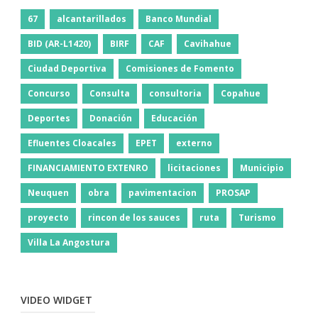
67
alcantarillados
Banco Mundial
BID (AR-L1420)
BIRF
CAF
Cavihahue
Ciudad Deportiva
Comisiones de Fomento
Concurso
Consulta
consultoria
Copahue
Deportes
Donación
Educación
Efluentes Cloacales
EPET
externo
FINANCIAMIENTO EXTENRO
licitaciones
Municipio
Neuquen
obra
pavimentacion
PROSAP
proyecto
rincon de los sauces
ruta
Turismo
Villa La Angostura
VIDEO WIDGET